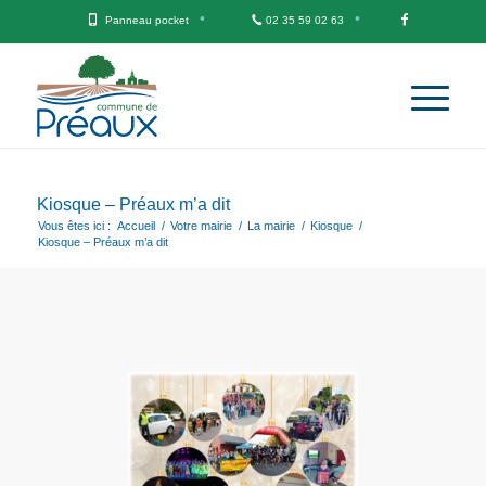
Panneau pocket
02 35 59 02 63
Kiosque – Préaux m’a dit
Vous êtes ici :
Accueil
/
Votre mairie
/
La mairie
/
Kiosque
/
Kiosque – Préaux m’a dit