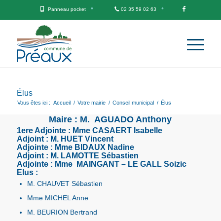
Panneau pocket
02 35 59 02 63
Élus
Vous êtes ici :
Accueil
/
Votre mairie
/
Conseil municipal
/
Élus
Maire : M. AGUADO Anthony
1ere Adjointe : Mme CASAERT Isabelle
Adjoint : M. HUET Vincent
Adjointe : Mme BIDAUX Nadine
Adjoint : M. LAMOTTE Sébastien
Adjointe : Mme MAINGANT – LE GALL Soizic
Elus :
M. CHAUVET Sébastien
Mme MICHEL Anne
M. BEURION Bertrand