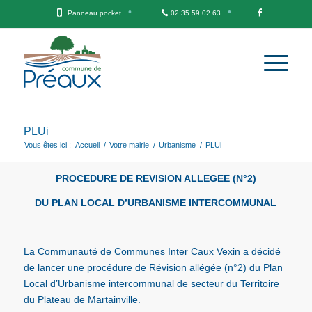
Panneau pocket
02 35 59 02 63
PLUi
Vous êtes ici :
Accueil
/
Votre mairie
/
Urbanisme
/
PLUi
PROCEDURE DE REVISION ALLEGEE (N°2)
DU PLAN LOCAL D’URBANISME INTERCOMMUNAL
La Communauté de Communes Inter Caux Vexin a décidé
de lancer une procédure de Révision allégée (n°2) du Plan
Local d’Urbanisme intercommunal de secteur du Territoire
du Plateau de Martainville.