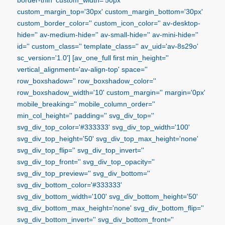
custom_margin_top='30px' custom_margin_bottom='30px'
custom_border_color='' custom_icon_color='' av-desktop-
hide='' av-medium-hide='' av-small-hide='' av-mini-hide=''
id='' custom_class='' template_class='' av_uid='av-8s29o'
sc_version='1.0'] [av_one_full first min_height=''
vertical_alignment='av-align-top' space=''
row_boxshadow='' row_boxshadow_color=''
row_boxshadow_width='10' custom_margin='' margin='0px'
mobile_breaking='' mobile_column_order=''
min_col_height='' padding='' svg_div_top=''
svg_div_top_color='#333333' svg_div_top_width='100'
svg_div_top_height='50' svg_div_top_max_height='none'
svg_div_top_flip='' svg_div_top_invert=''
svg_div_top_front='' svg_div_top_opacity=''
svg_div_top_preview='' svg_div_bottom=''
svg_div_bottom_color='#333333'
svg_div_bottom_width='100' svg_div_bottom_height='50'
svg_div_bottom_max_height='none' svg_div_bottom_flip=''
svg_div_bottom_invert='' svg_div_bottom_front=''