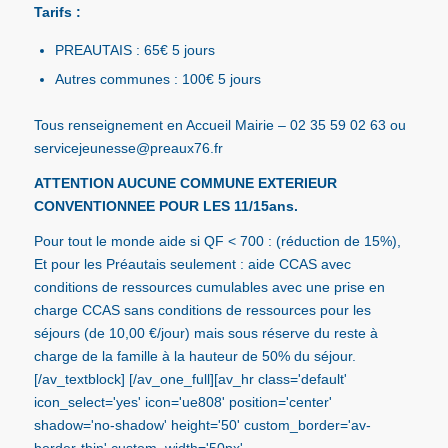
Tarifs :
PREAUTAIS : 65€ 5 jours
Autres communes : 100€ 5 jours
Tous renseignement en Accueil Mairie – 02 35 59 02 63 ou
servicejeunesse@preaux76.fr
ATTENTION AUCUNE COMMUNE EXTERIEUR
CONVENTIONNEE POUR LES 11/15ans.
Pour tout le monde aide si QF < 700 : (réduction de 15%),
Et pour les Préautais seulement : aide CCAS avec
conditions de ressources cumulables avec une prise en
charge CCAS sans conditions de ressources pour les
séjours (de 10,00 €/jour) mais sous réserve du reste à
charge de la famille à la hauteur de 50% du séjour.
[/av_textblock] [/av_one_full][av_hr class='default'
icon_select='yes' icon='ue808' position='center'
shadow='no-shadow' height='50' custom_border='av-
border-thin' custom_width='50px'