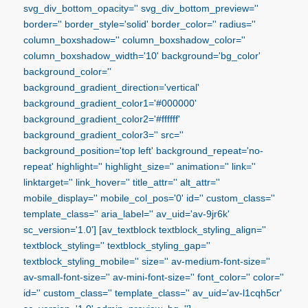
svg_div_bottom_opacity='' svg_div_bottom_preview=''
border='' border_style='solid' border_color='' radius=''
column_boxshadow='' column_boxshadow_color=''
column_boxshadow_width='10' background='bg_color'
background_color=''
background_gradient_direction='vertical'
background_gradient_color1='#000000'
background_gradient_color2='#ffffff'
background_gradient_color3='' src=''
background_position='top left' background_repeat='no-
repeat' highlight='' highlight_size='' animation='' link=''
linktarget='' link_hover='' title_attr='' alt_attr=''
mobile_display='' mobile_col_pos='0' id='' custom_class=''
template_class='' aria_label='' av_uid='av-9jr6k'
sc_version='1.0'] [av_textblock textblock_styling_align=''
textblock_styling='' textblock_styling_gap=''
textblock_styling_mobile='' size='' av-medium-font-size=''
av-small-font-size='' av-mini-font-size='' font_color='' color=''
id='' custom_class='' template_class='' av_uid='av-l1cqh5cr'