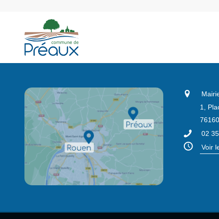
Mairi
1, Pla
76160
02 35
Voir 