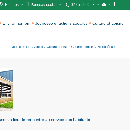
Horaires
Panneau pocket
02 35 59 02 63
Environnement
Jeunesse et actions sociales
Culture et Loisirs
Vous êtes ici :
Accueil
/
Culture et loisirs
/
Autres onglets
/
Bibliothèque
ssi un lieu de rencontre au service des habitants.