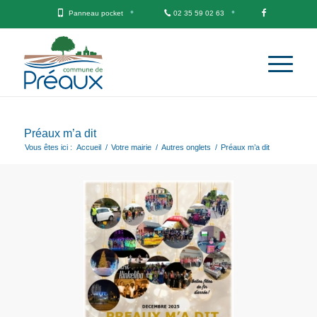
Panneau pocket
02 35 59 02 63
Préaux m’a dit
Vous êtes ici :
Accueil
/
Votre mairie
/
Autres onglets
/
Préaux m’a dit