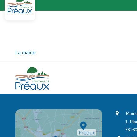
La mairie
Mairi
1, Pla
76160