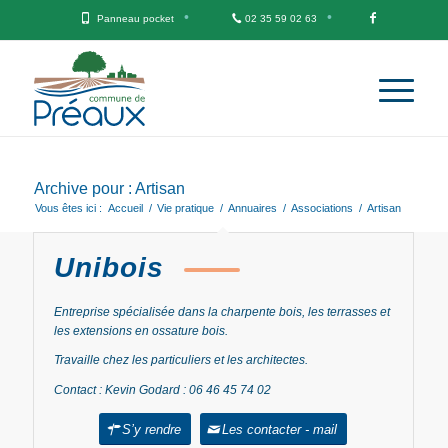
Panneau pocket
02 35 59 02 63
Archive pour : Artisan
Vous êtes ici :
Accueil
/
Vie pratique
/
Annuaires
/
Associations
/
Artisan
Unibois
Entreprise spécialisée dans la charpente bois, les terrasses et
les extensions en ossature bois.
Travaille chez les particuliers et les architectes.
Contact : Kevin Godard : 06 46 45 74 02
S’y rendre
Les contacter - mail