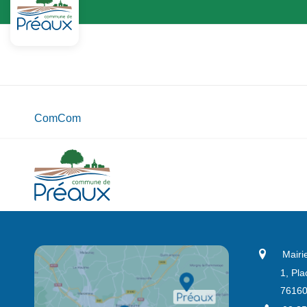
ComCom
Mairi
1, Pla
76160