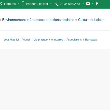
Horaires
Panneau pocket
02 35 59 02 63
Environnement
Jeunesse et actions sociales
Culture et Loisirs
Vous êtes ici :
Accueil
/
Vie pratique
/
Annuaires
/
Associations
/
Bar-tabac