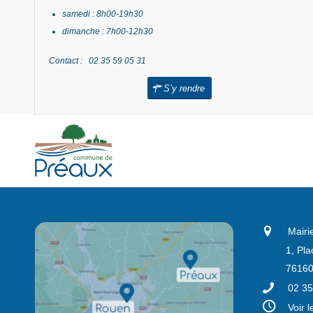
samedi : 8h00-19h30
dimanche : 7h00-12h30
Contact : 02 35 59 05 31
S’y rendre
Mairi
1, Pla
76160
02 35
Voir 