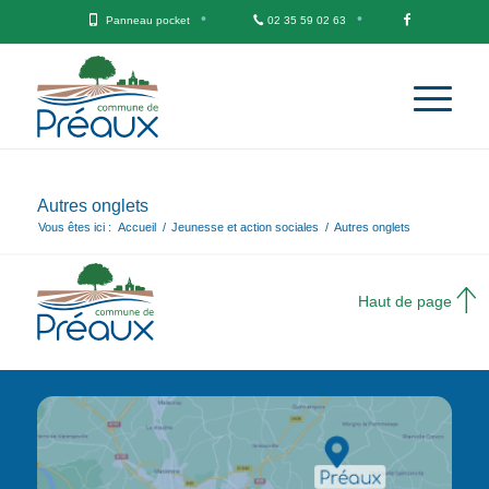
Panneau pocket
02 35 59 02 63
Autres onglets
Vous êtes ici :
Accueil
/
Jeunesse et action sociales
/
Autres onglets
Haut de page