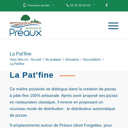
Panneau pocket
02 35 59 02 63
La Pat’fine
Vous êtes ici :
Accueil
/
Vie pratique
/
Annuaires
/
Associations
/
La Pat’fine
La Pat’fine
Ce maître pizzaïolo se distingue dans la création de pizzas
à pâte fine 100% artisanale. Après avoir proposé ses pizzas
en restauration classique, il innove en proposant un
nouveau mode de distribution : le distributeur automatique
de pizzas.
9 emplacements autour de Préaux (dont Forgettes, pour