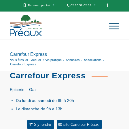
Panneau pocket
02 35 59 02 63
Carrefour Express
Vous êtes ici :
Accueil
/
Vie pratique
/
Annuaires
/
Associations
/
Carrefour Express
Carrefour Express
Epicerie – Gaz
Du lundi au samedi de 8h à 20h
Le dimanche de 9h à 13h
S’y rendre
site Carrefour Préaux