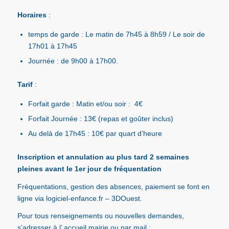
Horaires
:
temps de garde : Le matin de 7h45 à 8h59 / Le soir de
17h01 à 17h45
Journée : de 9h00 à 17h00.
Tarif
:
Forfait garde : Matin et/ou soir : 4€
Forfait Journée : 13€ (repas et goûter inclus)
Au delà de 17h45 : 10€ par quart d’heure
Inscription et annulation au plus tard 2 semaines
pleines avant le 1er jour de fréquentation
Fréquent
ations, gestion des absences, paiement se font en
ligne via
logiciel-enfance.fr
–
3DOuest.
Pour tous renseignements ou nouvelles demandes,
s’adresser à l’ accueil mairie ou par mail
: